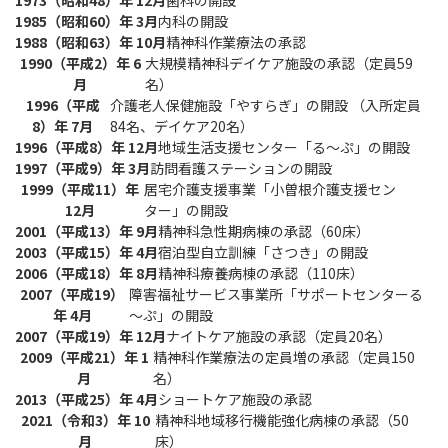
1985（昭和60）年 3月
内科の開設
1988（昭和63）年 10月
精神科作業療法の承認
1990（平成2）年 6
大規模精神科デイケア施設の承認（定員59
月
名）
1996（平成
介護老人保健施設「やすらぎ」の開設 （入所定員
8）年 7月
84名、デイケア20名）
1996（平成8）年 12月
地域生活支援センター「る～ぷ」の開設
1997（平成9）年 3月
訪問看護ステーションの開設
1999（平成11）年
居宅介護支援事業「小曽根介護支援セン
12月
ター」の開設
2001（平成13）年 9月
精神科急性期病棟の承認（60床）
2003（平成15）年 4月
宿泊型自立訓練「さつき」の開設
2006（平成18）年 8月
精神科療養病棟の承認（110床）
2007（平成19）
障害福祉サービス事業所「サポートセンターる
年 4月
～ぷ」の開設
2007（平成19）年 12月
ナイトケア施設の承認（定員20名）
2009（平成21）年 1
精神科作業療法の定員増の承認（定員150
月
名）
2013（平成25）年 4月
ショートケア施設の承認
2021（令和3）年 10
精神科地域移行機能強化病棟の承認（50
月
床）