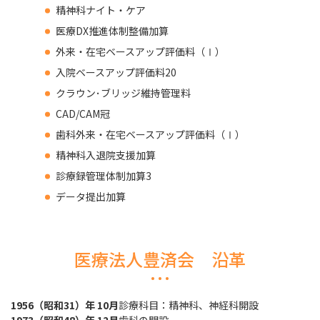
精神科ナイト・ケア
医療DX推進体制整備加算
外来・在宅ベースアップ評価料（Ⅰ）
入院ベースアップ評価料20
クラウン･ブリッジ維持管理料
CAD/CAM冠
歯科外来・在宅ベースアップ評価料（Ⅰ）
精神科入退院支援加算
診療録管理体制加算3
データ提出加算
医療法人豊済会 沿革
1956（昭和31）年 10月
診療科目：精神科、神経科開設
1973（昭和48）年 12月
歯科の開設