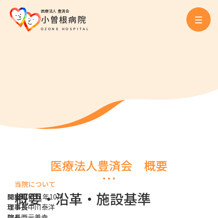
医療法人 豊済会
小曽根病院
OZONE HOSPITAL
医療法人豊済会 概要
当院について
概要・沿革・施設基準
開設
昭和31年10月
理事長
中川泰洋
院長
西元善幸