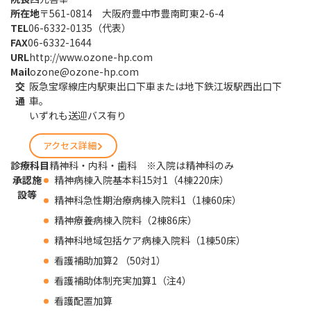
所在地
〒561-0814 大阪府豊中市豊南町東2-6-4
TEL
06-6332-0135（代表）
FAX
06-6332-1644
URL
http://www.ozone-hp.com
Mail
ozone@ozone-hp.com
交
阪急宝塚線庄内駅東出口下車または地下鉄江坂駅西出口下
通
車。
いずれも送迎バス有り
アクセス詳細
診療科目
精神科・内科・歯科 ※入院は精神科のみ
承認施
精神病棟入院基本料15対1（4棟220床）
設等
精神科急性期治療病棟入院料1（1棟60床）
精神療養病棟入院料（2棟86床）
精神科地域包括ケア病棟入院料（1棟50床）
看護補助加算2 （50対1）
看護補助体制充実加算1（注4）
看護配置加算