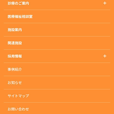
診療のご案内
概要・沿革・施設基準
診療のご案内トップ
アクセス
医療福祉相談室
精神科
外来のご案内
施設案内
入院のご案内
入院治療について
関連施設
入・退院の流れ
採用情報
入院生活について
採用情報トップ
快適な入院生活の為に
事例紹介
採用に関するお知らせ
治療プログラム
応募・お問い合わせ
デイケア/ナイトケア
お知らせ
活動状況
サイトマップ
各課のサポート体制
内科・歯科
お問い合わせ