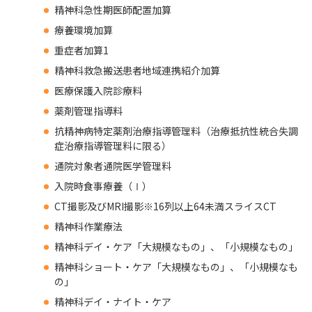
精神科急性期医師配置加算
療養環境加算
重症者加算1
精神科救急搬送患者地域連携紹介加算
医療保護入院診療料
薬剤管理指導料
抗精神病特定薬剤治療指導管理料
（治療抵抗性統合失調
症治療指導管理料に限る）
通院対象者通院医学管理料
入院時食事療養（Ⅰ）
CT撮影及びMRI撮影※16列以上64未満スライスCT
精神科作業療法
精神科デイ・ケア「大規模なもの」、「小規模なもの」
精神科ショート・ケア「大規模なもの」、「小規模なも
の」
精神科デイ・ナイト・ケア