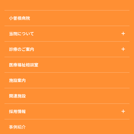
小曽根病院
当院について
基本理念
診療のご案内
概要・沿革・施設基準
診療のご案内トップ
アクセス
医療福祉相談室
精神科
外来のご案内
施設案内
入院のご案内
入院治療について
関連施設
入・退院の流れ
採用情報
入院生活について
採用情報トップ
快適な入院生活の為に
事例紹介
採用に関するお知らせ
治療プログラム