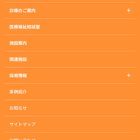
基本理念
診療のご案内
概要・沿革・施設基準
診療のご案内トップ
アクセス
医療福祉相談室
精神科
外来のご案内
施設案内
入院のご案内
入院治療について
関連施設
入・退院の流れ
採用情報
入院生活について
採用情報トップ
快適な入院生活の為に
事例紹介
採用に関するお知らせ
治療プログラム
応募・お問い合わせ
デイケア/ナイトケア
お知らせ
活動状況
サイトマップ
各課のサポート体制
内科・歯科