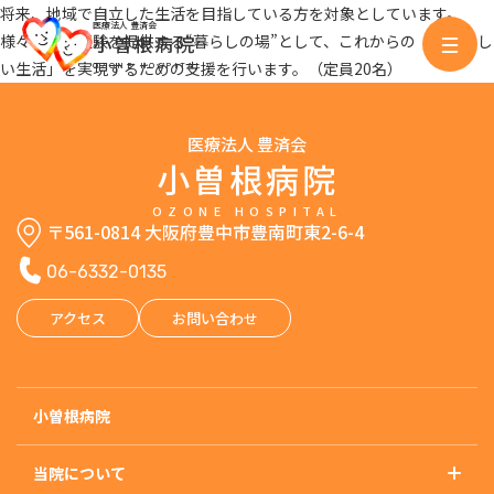
将来、地域で自立した生活を目指している方を対象としています。
医療法人 豊済会
小曽根病院
様々な生活経験を提供する“暮らしの場”として、これからの「自分らし
い生活」を実現するための支援を行います。（定員20名）
OZONE HOSPITAL
医療法人 豊済会
小曽根病院
OZONE HOSPITAL
〒561-0814 大阪府豊中市豊南町東2-6-4
06-6332-0135
アクセス
お問い合わせ
小曽根病院
当院について