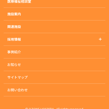
医療福祉相談室
精神科
外来のご案内
施設案内
入院のご案内
入院治療について
関連施設
入・退院の流れ
採用情報
入院生活について
採用情報トップ
快適な入院生活の為に
事例紹介
採用に関するお知らせ
治療プログラム
応募・お問い合わせ
デイケア/ナイトケア
お知らせ
活動状況
サイトマップ
各課のサポート体制
内科・歯科
お問い合わせ
© OZONE HOSPITAL. All rights reserved.