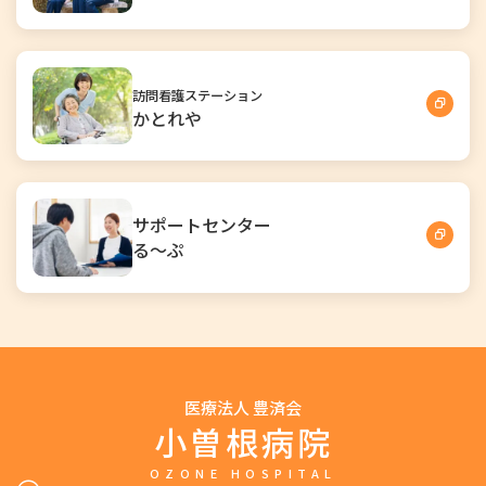
訪問看護ステーション
かとれや
サポートセンター
る～ぷ
医療法人 豊済会
小曽根病院
OZONE HOSPITAL