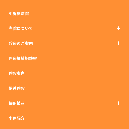
小曽根病院
当院について
基本理念
診療のご案内
概要・沿革・施設基準
診療のご案内トップ
アクセス
医療福祉相談室
精神科
外来のご案内
施設案内
入院のご案内
入院治療について
関連施設
入・退院の流れ
採用情報
入院生活について
採用情報トップ
快適な入院生活の為に
事例紹介
採用に関するお知らせ
治療プログラム