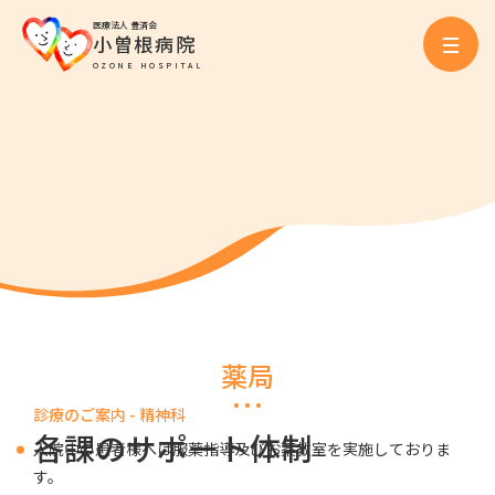
医療法人 豊済会
小曽根病院
OZONE HOSPITAL
薬局
診療のご案内 - 精神科
各課のサポート体制
入院中の患者様へは服薬指導及びお薬教室を実施しておりま
す。