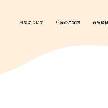
当院について
診療のご案内
医療福
て
入院のご案内
基本理念
治療プログラム
概要・沿革・施設基準
デイケア/ナイトケ
アクセ