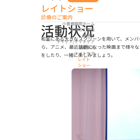
内科・歯科
レイトショー
診療のご案内
小曽根病院ホーム
活動状況
診療のご案内
精神科
和室にある大きなスクリーンを用いて、メンバ
デイケア/ナイトケア
ら、アニメ、最近話題になった映画まで様々な
活動状況
ナイトケア
をしたり、一緒に楽しみましょう。
レイト
ショー