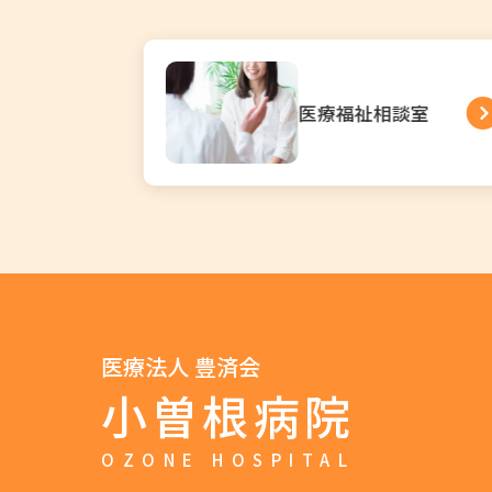
談室
事例紹介
…
医療法人 豊済会
小曽根病院
OZONE HOSPITAL