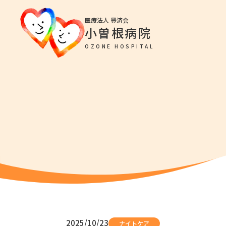
医療法人 豊済会
小曽根病院
OZONE HOSPITAL
当院につい
外来のご案内
診療のご案内
2025/10/23
ナイトケア