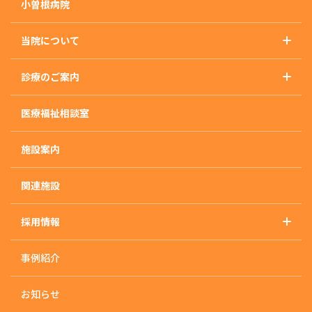
小曽根病院
当院について
基本理念
診療のご案内
概要・沿革・施設基準
診療のご案内トップ
アクセス
医療福祉相談室
精神科
外来のご案内
施設案内
入院のご案内
入院治療について
関連施設
入・退院の流れ
採用情報
入院生活について
採用情報トップ
快適な入院生活の為に
事例紹介
採用に関するお知らせ
治療プログラム
応募・お問い合わせ
デイケア/ナイトケア
お知らせ