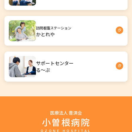
訪問看護ステーション
かとれや
サポートセンター
る～ぷ
医療法人 豊済会
小曽根病院
OZONE HOSPITAL