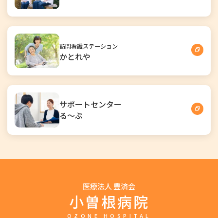
訪問看護ステーション
かとれや
サポートセンター
る～ぷ
医療法人 豊済会
小曽根病院
OZONE HOSPITAL