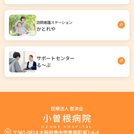
訪問看護ステーション
かとれや
サポートセンター
る～ぷ
医療法人 豊済会
小曽根病院
OZONE HOSPITAL
〒561-0814 大阪府豊中市豊南町東2-6-4