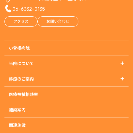
06-6332-0135
アクセス
お問い合わせ
小曽根病院
当院について
基本理念
診療のご案内
概要・沿革・施設基準
診療のご案内トップ
アクセス
医療福祉相談室
精神科
外来のご案内
施設案内
入院のご案内
入院治療について
関連施設