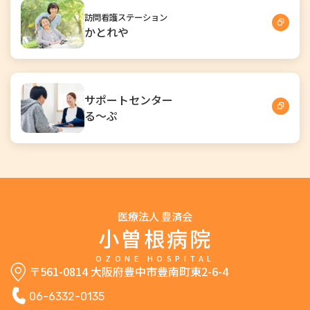
訪問看護ステーション
かとれや
サポートセンター
る～ぷ
医療法人 豊済会
小曽根病院
OZONE HOSPITAL
〒561-0814 大阪府豊中市豊南町東2-6-4
06-6332-0135