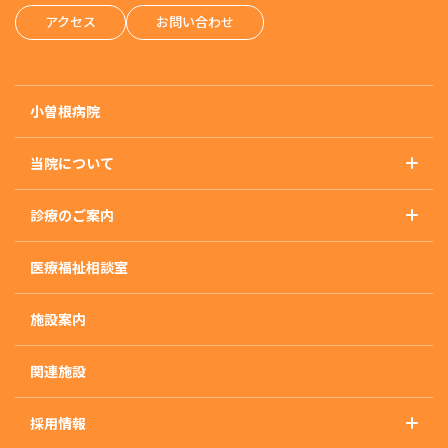
アクセス
お問い合わせ
小曽根病院
当院について
基本理念
診療のご案内
概要・沿革・施設基準
診療のご案内トップ
アクセス
医療福祉相談室
精神科
外来のご案内
施設案内
入院のご案内
入院治療について
関連施設
入・退院の流れ
採用情報
入院生活について