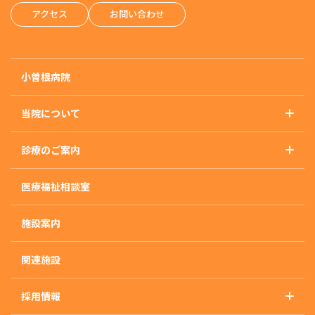
アクセス
お問い合わせ
小曽根病院
当院について
基本理念
診療のご案内
概要・沿革・施設基準
診療のご案内トップ
アクセス
医療福祉相談室
精神科
外来のご案内
施設案内
入院のご案内
入院治療について
関連施設
入・退院の流れ
採用情報
入院生活について