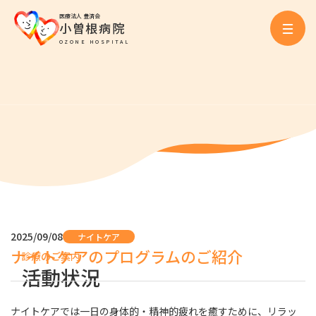
医療法人 豊済会
小曽根病院
OZONE HOSPITAL
2025/09/08
ナイトケア
ナイトケアのプログラムのご紹介
診療のご案内
活動状況
ナイトケアでは一日の身体的・精神的疲れを癒すために、リラッ