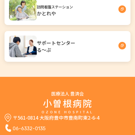
訪問看護ステーション
かとれや
サポートセンター
る～ぷ
医療法人 豊済会
小曽根病院
OZONE HOSPITAL
〒561-0814 大阪府豊中市豊南町東2-6-4
06-6332-0135