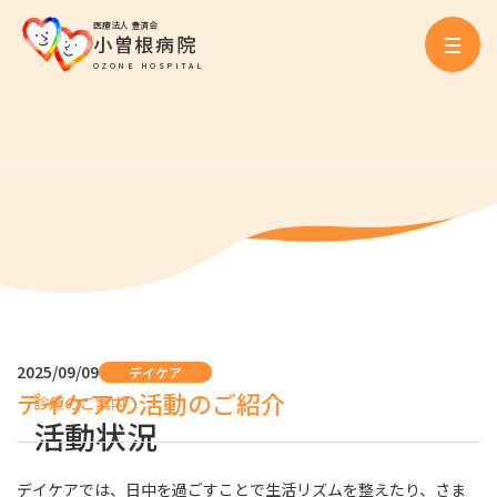
医療法人 豊済会
小曽根病院
OZONE HOSPITAL
2025/09/09
デイケア
デイケアの活動のご紹介
診療のご案内
活動状況
デイケアでは、日中を過ごすことで生活リズムを整えたり、さま