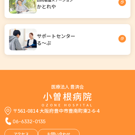
かとれや
サポートセンター
る～ぷ
医療法人 豊済会
小曽根病院
OZONE HOSPITAL
〒561-0814 大阪府豊中市豊南町東2-6-4
06-6332-0135
アクセス
お問い合わせ