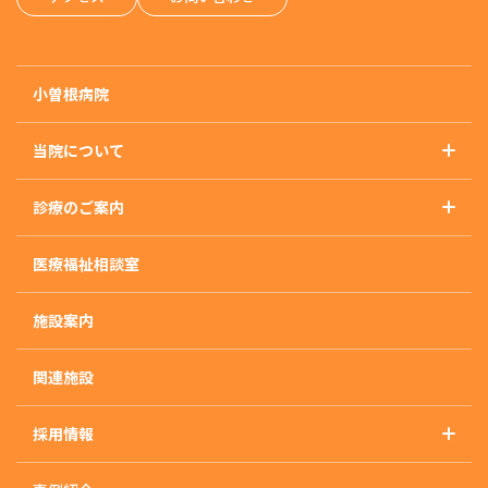
小曽根病院
当院について
基本理念
診療のご案内
概要・沿革・施設基準
診療のご案内トップ
アクセス
医療福祉相談室
精神科
外来のご案内
施設案内
入院のご案内
入院治療について
関連施設
入・退院の流れ
採用情報
入院生活について
採用情報トップ
快適な入院生活の為に