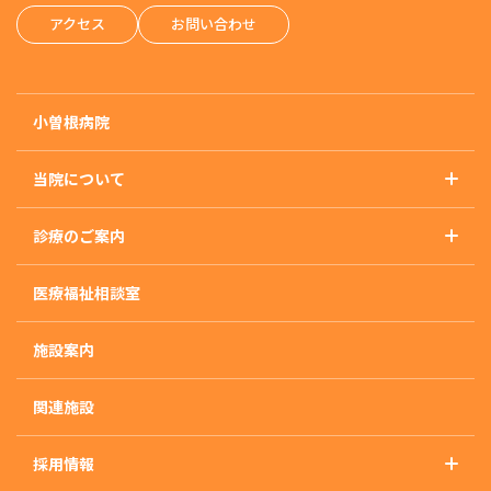
アクセス
お問い合わせ
小曽根病院
当院について
基本理念
診療のご案内
概要・沿革・施設基準
診療のご案内トップ
アクセス
医療福祉相談室
精神科
外来のご案内
施設案内
入院のご案内
入院治療について
関連施設
入・退院の流れ
採用情報
入院生活について