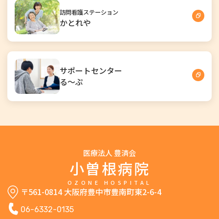
訪問看護ステーション
かとれや
サポートセンター
る～ぷ
医療法人 豊済会
小曽根病院
OZONE HOSPITAL
〒561-0814 大阪府豊中市豊南町東2-6-4
06-6332-0135